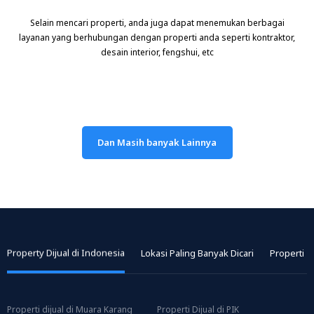
Selain mencari properti, anda juga dapat menemukan berbagai
layanan yang berhubungan dengan properti anda seperti kontraktor,
desain interior, fengshui, etc
Property Dijual di Indonesia
Lokasi Paling Banyak Dicari
Properti T
Properti dijual di Muara Karang
Properti Dijual di PIK