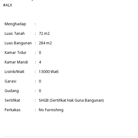
#ALX
Menghadap
:
Luas Tanah
:
72 m2
Luas Bangunan
:
284 m2
Kamar Tidur
:
0
Kamar Mandi
:
4
Listrik/Watt
:
13000 Watt
Garasi
:
0
Gudang
:
0
Sertifikat
:
SHGB (Sertifikat Hak Guna Bangunan)
Perkakas
:
No Furnishing