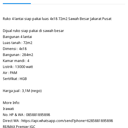
Ruko 4 lantai siap pakai luas 4x18 72m2 Sawah Besar Jakarat Pusat
Dijual ruko siap pakai di sawah besar
Bangunan 4 lantai
Luas tanah : 72m2
Dimensi : 4x18
Bangunan : 284m2
Kamar mandi : 4
Listrik : 13000 watt
Air : PAM
Sertifikat : HGB
Harga jual : 3,1M (nego)
More Info:
Irawati
No. HP & WA : 085881895898
Direct WA : https://api.whatsapp.com/send?phone=6285881895898
RE/MAX Premier JGC